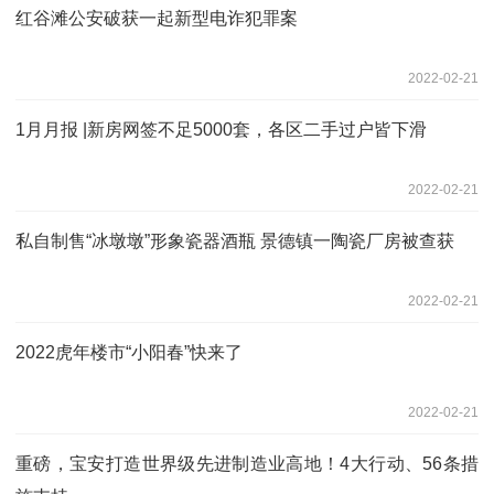
红谷滩公安破获一起新型电诈犯罪案
2022-02-21
1月月报 |新房网签不足5000套，各区二手过户皆下滑
2022-02-21
私自制售“冰墩墩”形象瓷器酒瓶 景德镇一陶瓷厂房被查获
2022-02-21
2022虎年楼市“小阳春”快来了
2022-02-21
重磅，宝安打造世界级先进制造业高地！4大行动、56条措