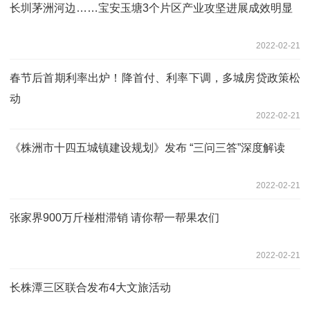
长圳茅洲河边……宝安玉塘3个片区产业攻坚进展成效明显
2022-02-21
春节后首期利率出炉！降首付、利率下调，多城房贷政策松
动
2022-02-21
《株洲市十四五城镇建设规划》发布 “三问三答”深度解读
2022-02-21
张家界900万斤椪柑滞销 请你帮一帮果农们
2022-02-21
长株潭三区联合发布4大文旅活动