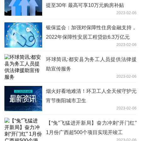
提至30年 最高可享10万元购房补贴
2023-02-06
银保监会：加强对保障性住房金融支持，
2022年保障性安居工程贷款6.3万亿元
2023-02-06
环球简讯:都安县为务工人员提供法律援
助宣传服务
2023-02-06
烟火好看地难清！环卫工人全天候守护元
宵节衡阳城市卫生
2023-02-06
【“兔”飞猛进开新局】奋力冲刺“开门红”
1月份广西超500个项目实现开竣工
2023-02-06