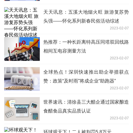
天天讯息：五溪大地烟火旺 旅游复苏势
头强——怀化系列新春民俗活动综述
2023-02-07
热推荐：一种长距离特高压同塔双回线路
相间互电容测量方法
2023-02-07
全球热点！深圳快速推出助企举措获点
赞：政策“及时雨”将成企业“助跑器”
2023-02-07
世界速讯：清徐县三大醋企通过国家酿造
食醋食品真实品质认证
2023-02-07
环球观天下！二人被判罚5.8万元